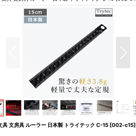
文具 文房具 ルーラー 日本製 トライテック C-15
[
002-c15
]