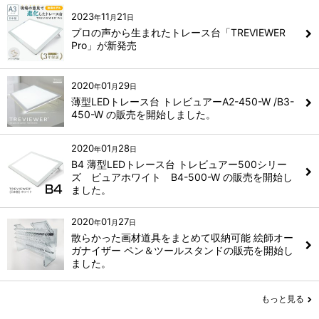
2023
11
21
年
月
日
プロの声から生まれたトレース台「TREVIEWER
Pro」が新発売
2020
01
29
年
月
日
薄型LEDトレース台 トレビュアーA2-450-W /B3-
450-W の販売を開始しました。
2020
01
28
年
月
日
B4 薄型LEDトレース台 トレビュアー500シリー
ズ ピュアホワイト B4-500-W の販売を開始し
ました。
2020
01
27
年
月
日
散らかった画材道具をまとめて収納可能 絵師オー
ガナイザー ペン＆ツールスタンドの販売を開始し
ました。
もっと見る