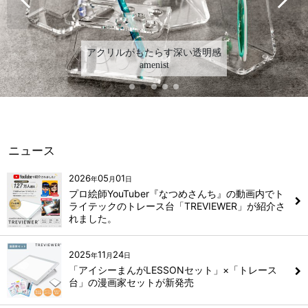
アクリルがもたらす深い透明感
amenist
ニュース
2026
05
01
年
月
日
プロ絵師YouTuber『なつめさんち』の動画内でト
ライテックのトレース台「TREVIEWER」が紹介さ
れました。
2025
11
24
年
月
日
「アイシーまんがLESSONセット」×「トレース
台」の漫画家セットが新発売